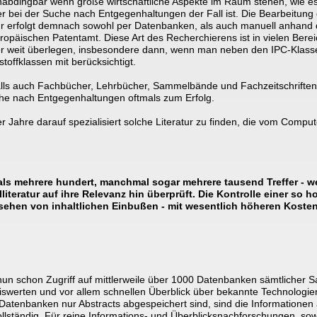
unabdingbar wenn große wirtschaftliche Aspekte im Raum stehen, wie es 
 bei der Suche nach Entgegenhaltungen der Fall ist. Die Bearbeitung 
tur erfolgt demnach sowohl per Datenbanken, als auch manuell anhand 
äischen Patentamt. Diese Art des Recherchierens ist in vielen Berei
r weit überlegen, insbesondere dann, wenn man neben den IPC-Klass
offklassen mit berücksichtigt. 
s auch Fachbücher, Lehrbücher, Sammelbände und Fachzeitschriften b
uche nach Entgegenhaltungen oftmals zum Erfolg. 
r Jahre darauf spezialisiert solche Literatur zu finden, die vom Compute
ls mehrere hundert, manchmal sogar mehrere tausend Treffer - w
iteratur auf ihre Relevanz hin überprüft. Die Kontrolle einer so h
sehen von inhaltlichen Einbußen - mit wesentlich höheren Kosten
nun schon Zugriff auf mittlerweile über 1000 Datenbanken sämtlicher S
swerten und vor allem schnellen Überblick über bekannte Technologien
 Datenbanken nur Abstracts abgespeichert sind, sind die Informationen
llständig. Für reine Informations- und Überblicksnachforschungen, sowi