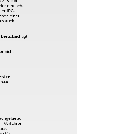
z. B. bei 
der deutsch- 
der IPC-
chen einer 
en auch 
erücksichtigt. 
r nicht 
erden 
ohen 
 
achgebiete. 
, Verfahren 
 aus 
e für 