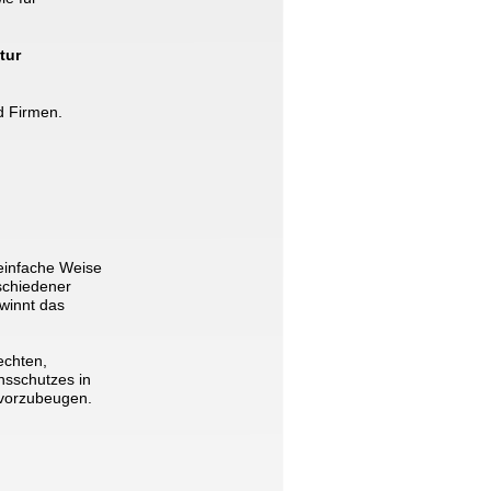
tur 
d Firmen. 
einfache Weise 
schiedener 
winnt das 
chten, 
nsschutzes in 
vorzubeugen. 