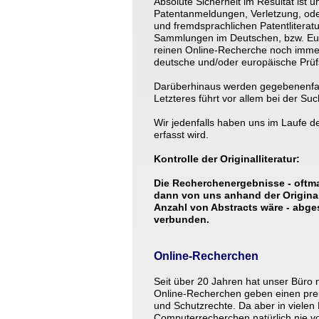
Absolute Sicherheit im Resultat ist 
Patentanmeldungen, Verletzung, oder
und fremdsprachlichen Patentlitera
Sammlungen im Deutschen, bzw. Europ
reinen Online-Recherche noch imme
deutsche und/oder europäische Prüfst
Darüberhinaus werden gegebenenfall
Letzteres führt vor allem bei der S
Wir jedenfalls haben uns im Laufe de
erfasst wird. 
Kontrolle der Originalliteratur: 
Die Recherchenergebnisse - oftma
dann von uns anhand der Originall
Anzahl von Abstracts wäre - abge
verbunden.
Online-Recherchen 
Seit über 20 Jahren hat unser Büro 
Online-Recherchen geben einen prei
und Schutzrechte. Da aber in vielen
Computerrecherchen natürlich nie vo