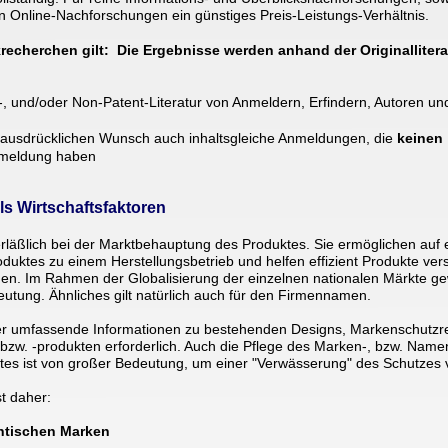
en Online-Nachforschungen ein günstiges Preis-Leistungs-Verhältnis. 
cherchen gilt:  Die Ergebnisse werden anhand der Originallitera
-, und/oder Non-Patent-Literatur von Anmeldern, Erfindern, Autoren un
f ausdrücklichen Wunsch auch inhaltsgleiche Anmeldungen, die 
keinen 
Anmeldung haben
s Wirtschaftsfaktoren 
äßlich bei der Marktbehauptung des Produktes. Sie ermöglichen auf 
uktes zu einem Herstellungsbetrieb und helfen effizient Produkte ver
den. Im Rahmen der Globalisierung der einzelnen nationalen Märkte ge
ung. Ähnliches gilt natürlich auch für den Firmennamen. 
er umfassende Informationen zu bestehenden Designs, Markenschutzre
zw. -produkten erforderlich. Auch die Pflege des Marken-, bzw. Name
s ist von großer Bedeutung, um einer "Verwässerung" des Schutzes 
t daher: 
ntischen Marken 