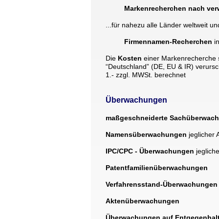
Markenrecherchen nach verw
...für nahezu alle Länder weltweit un
Firmennamen-Recherchen
 i
Die 
Kosten 
einer Markenrecherche s
“Deutschland” (DE, EU & IR) verursch
1.- zzgl. MWSt. berechnet
Überwachungen 
maßgeschneiderte Sachüberwac
Namensüberwachungen
 jeglicher 
IPC/CPC - Überwachungen 
jegliche
Patentfamilienüberwachungen     
Verfahrensstand-Überwachungen  
Aktenüberwachungen     
Überwachungen auf Entgegenhal