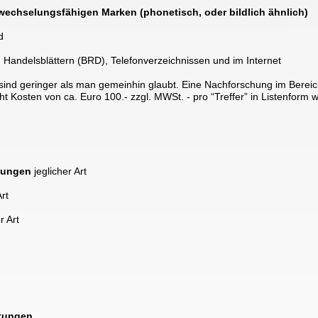
echselungsfähigen Marken (phonetisch, oder bildlich ähnlich) 
d 
n Handelsblättern (BRD), Telefonverzeichnissen und im Internet 
ind geringer als man gemeinhin glaubt. Eine Nachforschung im Bereic
t Kosten von ca. Euro 100.- zzgl. MWSt. - pro “Treffer” in Listenform 
hungen
 jeglicher Art
Art
r Art
   
tungen